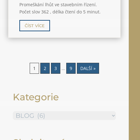
Promeškání lhůt ve stavebním řízení.
Počet slov 362 , délka čtení do 5 minut.
ČÍST VÍCE
1
2
3
…
9
DALŠÍ »
Kategorie
Rubriky