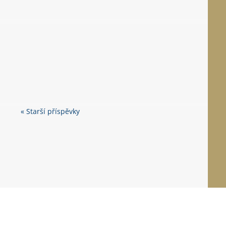
1872 slov, délka čtení více jak 5 minut
« Starší příspěvky