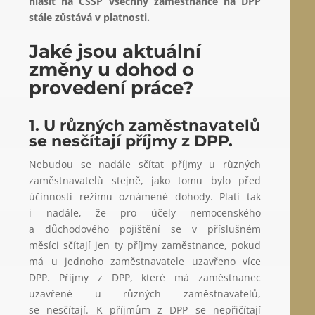
hlásit na ČSSP všechny zaměstnance na DPP
stále zůstává v platnosti.
Jaké jsou aktuální
změny u dohod o
provedení práce?
1. U různých zaměstnavatelů
se nesčítají příjmy z DPP.
Nebudou se nadále sčítat příjmy u různých
zaměstnavatelů stejně, jako tomu bylo před
účinnosti režimu oznámené dohody. Platí tak
i nadále, že pro účely nemocenského
a důchodového pojištění se v příslušném
měsíci sčítají jen ty příjmy zaměstnance, pokud
má u jednoho zaměstnavatele uzavřeno více
DPP. Příjmy z DPP, které má zaměstnanec
uzavřené u různých zaměstnavatelů,
se nesčítají. K příjmům z DPP se nepřičítají