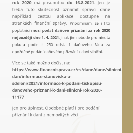
rok 2020
má posunutou
do 16.8.2021
. Jen je
třeba tuto skutečnost oznámit správci daně
například cestou aplikace dostupné na
stránkách finanční správy.
Připomínám, že i tito
poplatníci
musí podat daňové přiznání za rok 2020
nejpozději dne 1. 4. 2021
, jinak jim nebude prominuta
pokuta podle § 250 odst. 1 daňového řádu za
opožděné podání daňového přiznání k dani silniční.
Více se také možno dočíst na:
https://www.financnisprava.cz/cs/dane/dane/silnicni-
dan/informace-stanoviska-a-
sdeleni/2021/informace-k-podani-tiskopisu-
danoveho-priznani-k-dani-silnicni-rok-2020-
11177
Jen pro úplnost. Obdobné platí i pro podání
přiznání k dani z nemovitých věcí.