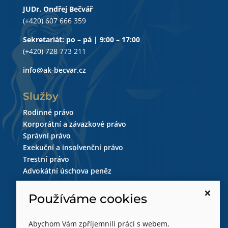
JUDr. Ondřej Bečvář
(+420) 607 666 359
Sekretariát: po – pá | 9:00 – 17:00
(+420) 728 773 211
info@ak-becvar.cz
Služby
Rodinné právo
Korporátní a závazkové právo
Správní právo
Exekuční a insolvenční právo
Trestní právo
Advokátní úschova peněz
×
Sledujte nás
Používáme cookies
Abychom Vám zpříjemnili práci s webem,