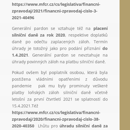
https://www.mfcr.cz/cs/legislativa/financni-
zpravodaj/2021/financni-zpravodaj-cislo-3-
2021-40496
Generální pardon se vztahuje též na
placení
silniční daně za rok 2020
, respektive doplatků
daně po odečtu zaplacených záloh. Termín
úhrady je totožný jako pro podání přiznání
do
1.4.2021
. Generální pardon se nevztahuje na
úhrady povinných záloh na platbu silniční daně.
Pokud ovšem byl poplatník osobou, která byla
postižena vládními opatřeními z důvodu
pandemie pak mu byly prominuty veškeré
platby loňských záloh silniční daně včetně
letošní za první čtvrtletí 2021 se splatností do
15.4.2021.Též
https://www.mfcr.cz/cs/legislativa/financni-
zpravodaj/2020/financni-zpravodaj-cislo-38-
2020-40350
Lhůtu pro
úhradu silniční daně za