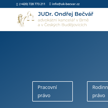
(+420) 728 773 211
info@ak-becvar.cz
Pracovní
Rodin
právo
právo