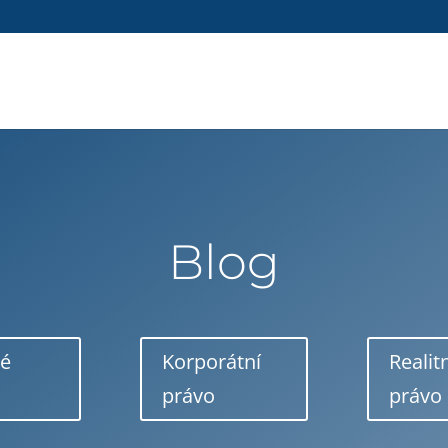
Blog
né
Korporátní
Realit
právo
právo