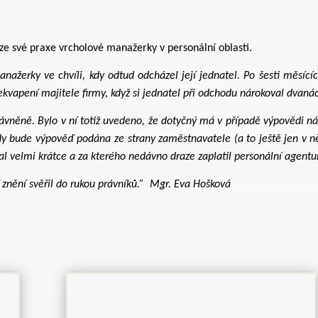
ze své praxe vrcholové manažerky v personální oblasti.
nažerky ve chvíli, kdy odtud odcházel její jednatel. Po šesti měsící
překvapení majitele firmy, když si jednatel při odchodu nárokoval dvaná
vněně. Bylo v ní totiž uvedeno, že dotyčný má v případě výpovědi n
dy bude výpověď podána ze strany zaměstnavatele (a to ještě jen v ně
val velmi krátce a za kterého nedávno draze zaplatil personální agentuř
znění svěřil do rukou právníků.”
Mgr. Eva Hošková