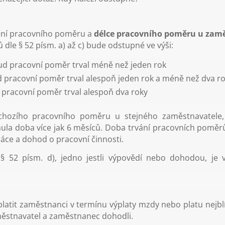
ní pracovního poměru a
délce pracovního poměru u zam
dle § 52 písm. a) až c) bude odstupné ve výši:
d pracovní poměr trval méně než jeden rok
pracovní poměr trval alespoň jeden rok a méně než dva r
pracovní poměr trval alespoň dva roky
edchozího pracovního poměru u stejného zaměstnavatel
a doba více jak 6 měsíců. Doba trvání pracovních poměrů 
áce a dohod o pracovní činnosti.
 52 písm. d), jedno jestli výpovědí nebo dohodou, je
atit zaměstnanci v termínu výplaty mzdy nebo platu nejbl
městnavatel a zaměstnanec dohodli.