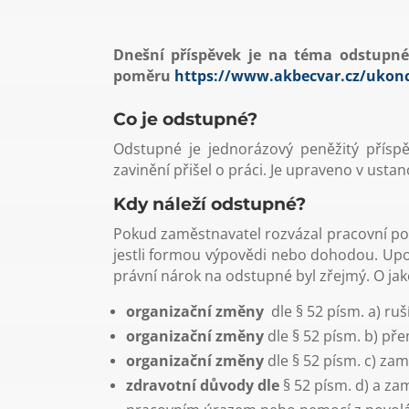
Dnešní příspěvek je na téma odstupné
poměru
https://www.akbecvar.cz/ukon
Co je odstupné?
Odstupné je jednorázový peněžitý příspě
zavinění přišel o práci. Je upraveno v usta
Kdy náleží odstupné?
Pokud zaměstnavatel rozvázal pracovní po
jestli formou výpovědi nebo dohodou. Upo
právní nárok na odstupné byl zřejmý. O ja
organizační
změny
dle § 52 písm. a) ruš
organizační změny
dle
§ 52 písm. b) pře
organizační změny
dle
§ 52 písm. c) z
zdravotní důvody dle
§ 52 písm. d) a z