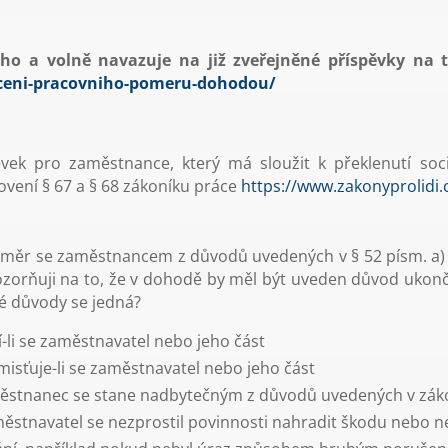
ho a volně navazuje na již zveřejněné příspěvky na
ceni-pracovniho-pomeru-dohodou/
vek pro zaměstnance, který má sloužit k překlenutí soci
novení § 67 a § 68 zákoníku práce
https://www.zakonyprolidi.
měr se zaměstnancem z důvodů uvedených v § 52 písm. a) a
zorňuji na to, že v dohodě by měl být uveden důvod ukon
ké důvody se jedná?
í-li se zaměstnavatel nebo jeho část
misťuje-li se zaměstnavatel nebo jeho část
aměstnanec se stane nadbytečným z důvodů uvedených v zá
aměstnavatel se nezprostil povinnosti nahradit škodu nebo 