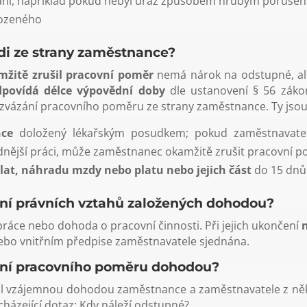
ní, například pokud nebyl úraz způsobem hrubým porušen
kozeného
di ze strany zaměstnance?
žitě zrušil pracovní poměr
nemá nárok na odstupné, a
dpovídá délce výpovědní doby
dle ustanovení § 56 zákon
vázání pracovního poměru ze strany zaměstnance. Ty jsou
nce
doložený lékařským posudkem; pokud zaměstnavate
dnější práci, může zaměstnanec okamžitě zrušit pracovní 
at, náhradu mzdy nebo platu nebo jejich část
do 15 dnů 
ení právních vztahů založených dohodou?
áce nebo dohoda o pracovní činnosti. Při jejich ukončení
ebo vnitřním předpise zaměstnavatele sjednána.
ení pracovního poměru dohodou?
čil vzájemnou dohodou zaměstnance a zaměstnavatele z ně
cházející dotaz: Kdy náleží odstupné?