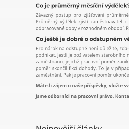
Co je průměrný měsíční výdělek
Závazný postup pro zjišťování průměrné
Průměrný výdělek zjistí zaměstnavatel 
odpracované doby v rozhodném období. Roz
Co ještě je dobré o odstupném v
Pro nárok na odstupné není důležité, zd
podnikat. Jestli je poživatelem starobní
zaměstnanci, jejichž pracovní poměr zani
poměr skončil fikcí dohody. To je v příp
zaměstnání. Pak je pracovní poměr ukončen
Máte-li zájem o naše příspěvky, vložte sv
Jsme odborníci na pracovní právo. Kont
Nejnovější články