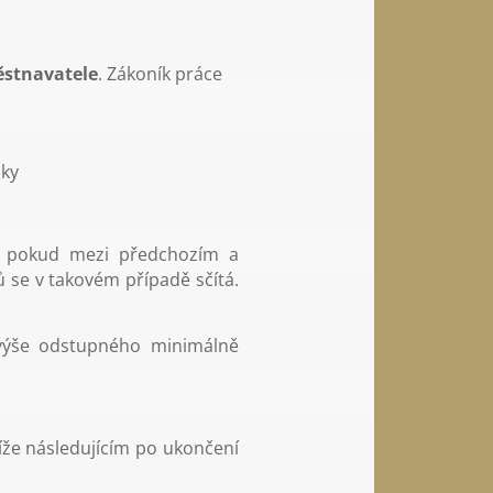
ěstnavatele
. Zákoník práce
oky
e, pokud mezi předchozím a
se v takovém případě sčítá.
 výše odstupného minimálně
íže následujícím po ukončení