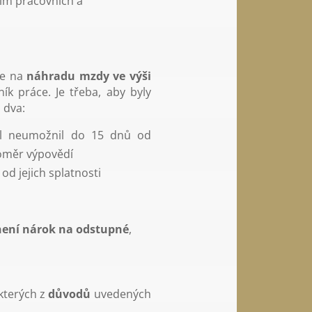
ím pracovních a
le na
náhradu mzdy ve výši
ík práce. Je třeba, aby byly
 dva:
l neumožnil do 15 dnů od
poměr výpovědí
od jejich splatnosti
není nárok na odstupné
,
kterých z
důvodů
uvedených