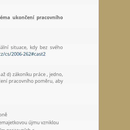
 téma ukončení pracovního
ální situace, kdy bez svého
cz/cs/2006-262#cast2
ž d) zákoníku práce , jedno,
čení pracovního poměru, aby
koně
nemajetkovou újmu vzniklou