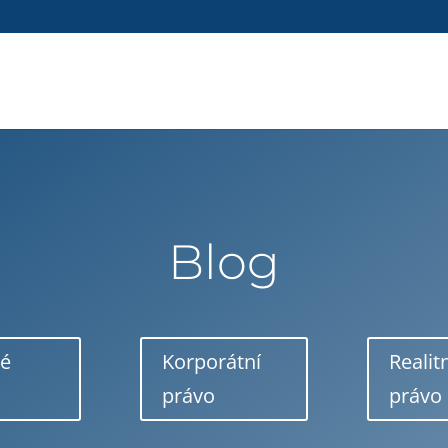
Blog
né
Korporátní
Realit
právo
právo