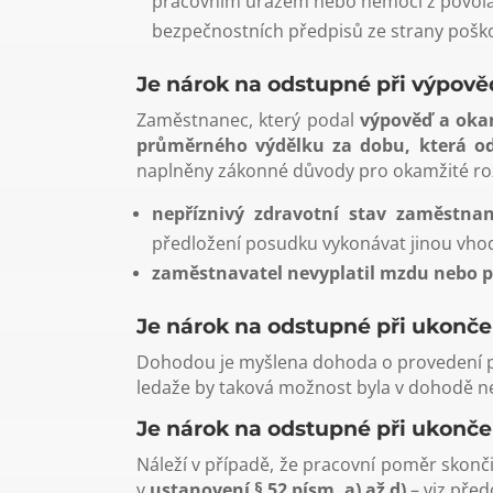
pracovním úrazem nebo nemocí z povolá
bezpečnostních předpisů ze strany poš
Je nárok na odstupné při výpově
Zaměstnanec, který podal
výpověď a okam
průměrného výdělku za dobu, která o
naplněny zákonné důvody pro okamžité roz
nepříznivý zdravotní stav zaměstna
předložení posudku vykonávat jinou vho
zaměstnavatel nevyplatil mzdu nebo pl
Je nárok na odstupné při ukonč
Dohodou je myšlena dohoda o provedení pr
ledaže by taková možnost byla v dohodě n
Je nárok na odstupné při ukonč
Náleží v případě, že pracovní poměr skon
v
ustanovení § 52 písm. a) až d)
– viz před