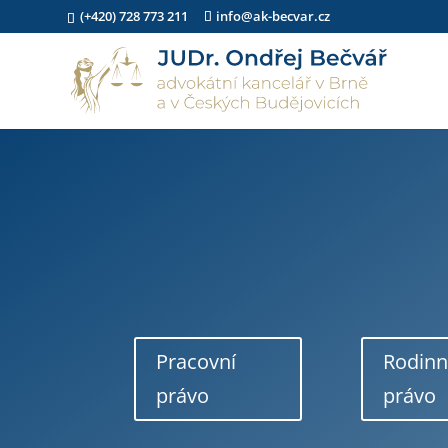
(+420) 728 773 211
info@ak-becvar.cz
Pracovní
Rodin
právo
právo