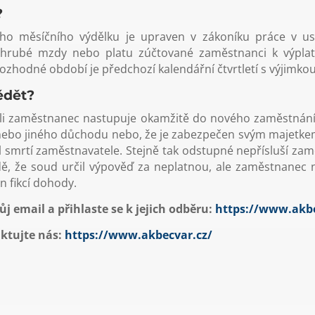
?
ho měsíčního výdělku je upraven v zákoníku práce v us
z hrubé mzdy nebo platu zúčtované zaměstnanci k výpl
hodné období je předchozí kalendářní čtvrtletí s výjimkou
ědět?
a-li zaměstnanec nastupuje okamžitě do nového zaměstnán
ho nebo jiného důchodu nebo, že je zabezpečen svým majetk
kl smrtí zaměstnavatele. Stejně tak odstupné nepřísluší z
adě, že soud určil výpověď za neplatnou, ale zaměstnanec 
 fikcí dohody.
ůj email a přihlaste se k jejich odběru:
https://www.akbe
aktujte nás:
https://www.akbecvar.cz/