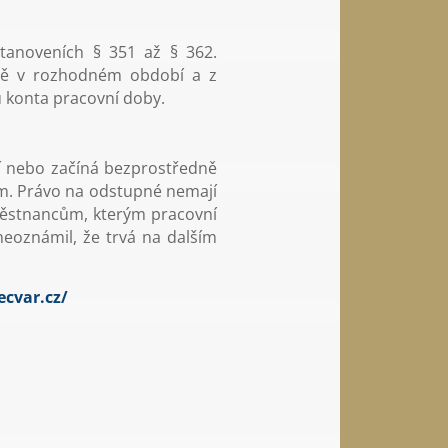
tanoveních § 351 až § 362.
atě v rozhodném období a z
 konta pracovní doby.
í nebo začíná bezprostředně
em. Právo na odstupné nemají
aměstnancům, kterým pracovní
neoznámil, že trvá na dalším
cvar.cz/