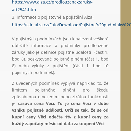
https://www.alza.cz/prodlouzena-zaruka-
art2541.htm
informace o pojišťovně a pojištění Alza:
https://cdn.alza.cz/Foto/Download/Pojistne%20podminky%
V pojistných podmínkách jsou k nalezení veškeré
důležité informace a podmínky prodloužené
záruky jako je definice pojistné události (část 1,
bod 8), poskytované pojistné plnění (část 1, bod
8) nebo výluky z pojištění (části 1, bod 10
pojistných podmínek).
Z uvedených podmínek vyplývá například to, že
limitem pojistného plnění pro škodu
způsobenou omezením nebo ztrátou funkčnosti
je
časová cena Věci. To je
cena Věci v době
vzniku pojistné události. Určí se tak, že se od
kupní ceny Věci odečte 1% z kupní ceny za
každý započatý měsíc od data zakoupení Věci.