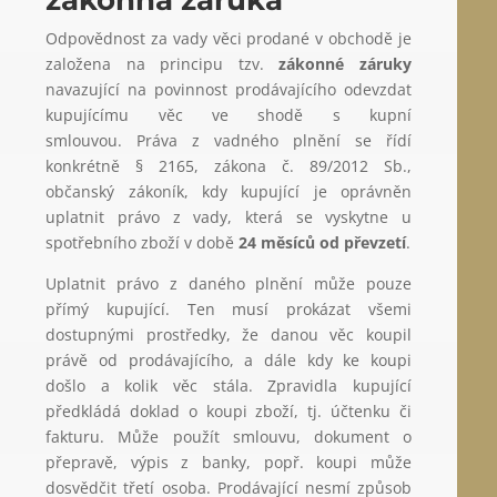
Odpovědnost za vady věci prodané v obchodě je
založena na principu tzv.
zákonné záruky
navazující na povinnost prodávajícího odevzdat
kupujícímu věc ve shodě s kupní
smlouvou. Práva z vadného plnění se řídí
konkrétně § 2165, zákona č. 89/2012 Sb.,
občanský zákoník, kdy kupující je oprávněn
uplatnit právo z vady, která se vyskytne u
spotřebního zboží v době
24 měsíců od převzetí
.
Uplatnit právo z daného plnění může pouze
přímý kupující. Ten musí prokázat všemi
dostupnými prostředky, že danou věc koupil
právě od prodávajícího, a dále kdy ke koupi
došlo a kolik věc stála. Zpravidla kupující
předkládá doklad o koupi zboží, tj. účtenku či
fakturu. Může použít smlouvu, dokument o
přepravě, výpis z banky, popř. koupi může
dosvědčit třetí osoba. Prodávající nesmí způsob