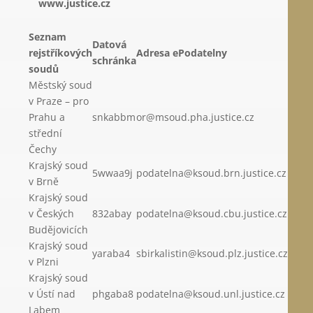
www.justice.cz
Seznam
Datová
rejstříkových
Adresa ePodatelny
schránka
soudů
Městský soud
v Praze – pro
Prahu a
snkabbm
or@msoud.pha.justice.cz
střední
Čechy
Krajský soud
5wwaa9j
podatelna@ksoud.brn.justice.cz
v Brně
Krajský soud
v Českých
832abay
podatelna@ksoud.cbu.justice.cz
Budějovicích
Krajský soud
yaraba4
sbirkalistin@ksoud.plz.justice.cz
v Plzni
Krajský soud
v Ústí nad
phgaba8
podatelna@ksoud.unl.justice.cz
Labem