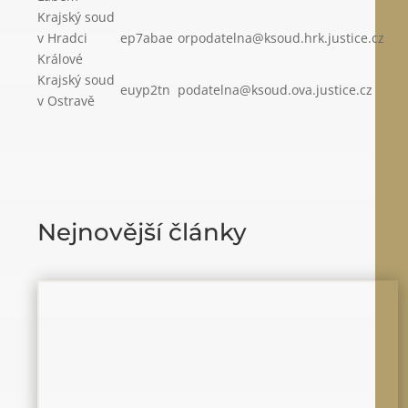
Krajský soud
v Hradci
ep7abae
orpodatelna@ksoud.hrk.justice.cz
Králové
Krajský soud
euyp2tn
podatelna@ksoud.ova.justice.cz
v Ostravě
Nejnovější články