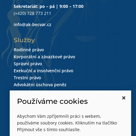
Sekretariát: po – pá | 9:00 – 17:00
(+420) 728 773 211
info@ak-becvar.cz
Služby
Rodinné právo
Korporátní a závazkové právo
Správní právo
Exekuční a insolvenční právo
Trestní právo
Advokátní úschova peněz
×
Sledujte nás
Používáme cookies
Abychom Vám zpříjemnili práci s webem,
používáme soubory cookies. Kliknutím na tlačítko
Přijmout vše s tímto souhlasíte.