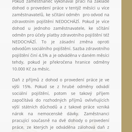
Pokud zaměstnanec vykonával práci na základě
dohod o provedení práce v tentýž měsíci u více
zaměstnavatelů, ke sčítání odměn pro odvod na
zdravotním pojištění NEDOCHÁZÍ. Pokud je více
dohod u jednoho zaměstnavatele, ke sčítání
odměn pro účely platby zdravotního pojištění též
NEDOCHÁZÍ. To je zásadní změna oproti
odvodům sociálního pojištění. Sazba zdravotního
pojištění činí 4,5% a je odváděna v daném měsíci
tehdy, pokud je překročena hranice odměny
10.000 Kč za měsíc.
Daň z příjmů z dohod o provedení práce je ve
výši 15%. Pokud se z hrubé odměny odvádí
sociální pojištění, potom se takový příjem
započítává do rozhodných příjmů ovlivňujících
výší státních důchodů a z takové práce vzniká
nárok na nemocenské dávky. Zaměstnanci
pracující současně na dvě dohody o provedení
práce, ze kterých je odváděna zálohová daň z