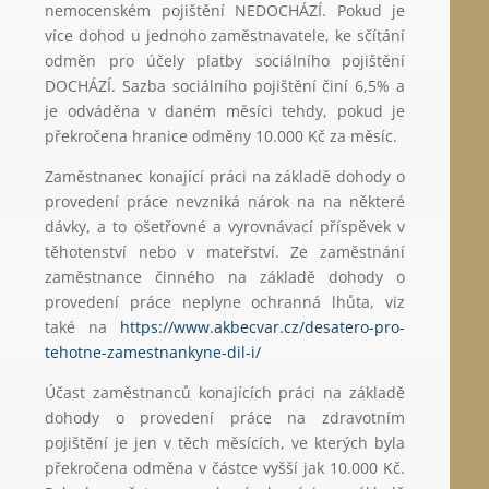
nemocenském pojištění NEDOCHÁZÍ. Pokud je
více dohod u jednoho zaměstnavatele, ke sčítání
odměn pro účely platby sociálního pojištění
DOCHÁZÍ. Sazba sociálního pojištění činí 6,5% a
je odváděna v daném měsíci tehdy, pokud je
překročena hranice odměny 10.000 Kč za měsíc.
Zaměstnanec konající práci na základě dohody o
provedení práce nevzniká nárok na na některé
dávky, a to ošetřovné a vyrovnávací příspěvek v
těhotenství nebo v mateřství. Ze zaměstnání
zaměstnance činného na základě dohody o
provedení práce neplyne ochranná lhůta, viz
také na
https://www.akbecvar.cz/desatero-pro-
tehotne-zamestnankyne-dil-i/
Účast zaměstnanců konajících práci na základě
dohody o provedení práce na zdravotním
pojištění je jen v těch měsících, ve kterých byla
překročena odměna v částce vyšší jak 10.000 Kč.