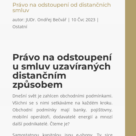
Právo na odstoupení od distančních
smluv
autor:
JUDr. Ondřej Bečvář
|
10 Čvc 2023
|
Ostatní
Právo na odstoupení
u smluv uzavíraných
distančním
způsobem
Dnešní svět je zahlcen obchodními podmínkami.
Všichni se s nimi setkáváme na každém kroku.
Obchodní podmínky mají banky, pojišťovny,
mobilní operátoři, dodavatelé energií a mnozí
další podnikatelé. Čteme je?
Samostatnou kapitolou jsou e-shopy. Ty sice