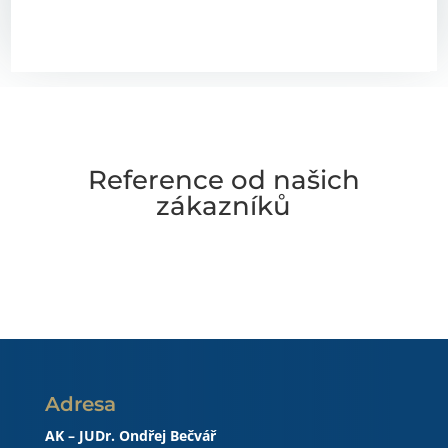
ODESLAT
Reference od našich
zákazníků
Adresa
AK – JUDr. Ondřej Bečvář