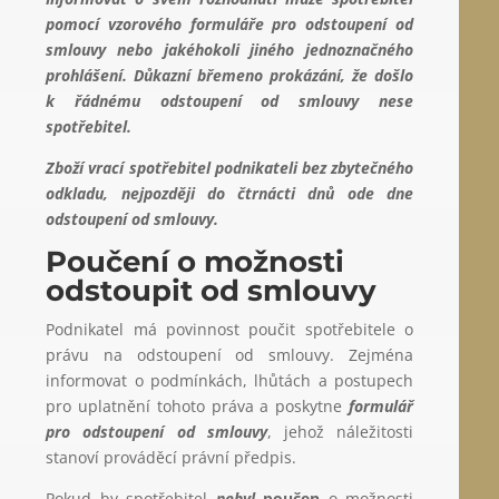
pomocí vzorového formuláře pro odstoupení od
smlouvy nebo jakéhokoli jiného jednoznačného
prohlášení. Důkazní břemeno prokázání, že došlo
k řádnému odstoupení od smlouvy nese
spotřebitel.
Zboží vrací spotřebitel podnikateli bez zbytečného
odkladu, nejpozději do čtrnácti dnů ode dne
odstoupení od smlouvy.
Poučení o možnosti
odstoupit od smlouvy
Podnikatel má povinnost poučit spotřebitele o
právu na odstoupení od smlouvy. Zejména
informovat o podmínkách, lhůtách a postupech
pro uplatnění tohoto práva a poskytne
formulář
pro odstoupení od smlouvy
, jehož náležitosti
stanoví prováděcí právní předpis.
Pokud by spotřebitel
nebyl
poučen
o možnosti