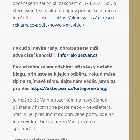
občanského zákoníku zákonem č. 374/2022 Sb., o
které jsme též psali na blogu v příspěvku z února
letošního roku:
https://akbecvar.cz/uspesna-
reklamace-podle-novych-pravidel/
Pokud si nevíte rady, obraťte se na naši
advokátní kancelář:
info@ak-becvar.cz
Pokud máte zájem odebírat příspěvky našeho
blogu, přihlaste se k jejich odběru. Pokud máte
tip na zajímavé téma, dejte nám vědět. Jsme tu
pro Vás
https://akbecvar.cz/kategorie/blog/
Je možné, že Vám upozornění na nový článek
přistane v hromadné poště nebo v newsletters.
Stačí si jej přesunout do doručené pošty, kde ho
lépe uvidíte. Děkujeme za Vaši přízeň a
spolupráci.