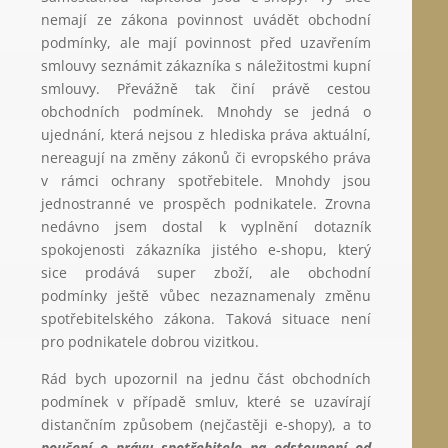
nemají ze zákona povinnost uvádět obchodní
podmínky, ale mají povinnost před uzavřením
smlouvy seznámit zákazníka s náležitostmi kupní
smlouvy. Převážně tak činí právě cestou
obchodních podmínek. Mnohdy se jedná o
ujednání, která nejsou z hlediska práva aktuální,
nereagují na změny zákonů či evropského práva
v rámci ochrany spotřebitele. Mnohdy jsou
jednostranné ve prospěch podnikatele. Zrovna
nedávno jsem dostal k vyplnění dotazník
spokojenosti zákazníka jistého e-shopu, který
sice prodává super zboží, ale obchodní
podmínky ještě vůbec nezaznamenaly změnu
spotřebitelského zákona. Taková situace není
pro podnikatele dobrou vizitkou.
Rád bych upozornil na jednu část obchodních
podmínek v případě smluv, které se uzavírají
distančním způsobem (nejčastěji e-shopy), a to
poučení o právu spotřebitele na odstoupení od