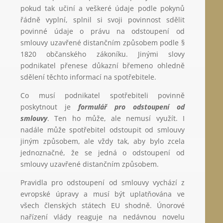
pokud tak učiní a veškeré údaje podle pokynů
řádně vyplní, splnil si svoji povinnost sdělit
povinné údaje o právu na odstoupení od
smlouvy uzavřené distančním způsobem podle §
1820 občanského zákoníku. Jinými slovy
podnikatel přenese důkazní břemeno ohledně
sdělení těchto informací na spotřebitele.
Co musí podnikatel spotřebiteli povinně
poskytnout je
formulář pro odstoupení od
smlouvy
. Ten ho může, ale nemusí využít. I
nadále může spotřebitel odstoupit od smlouvy
jiným způsobem, ale vždy tak, aby bylo zcela
jednoznačné, že se jedná o odstoupení od
smlouvy uzavřené distančním způsobem.
Pravidla pro odstoupení od smlouvy vychází z
evropské úpravy a musí být uplatňována ve
všech členských státech EU shodně. Únorové
nařízení vlády reaguje na nedávnou novelu