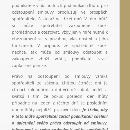
podnikatelé v obchodních podmínkách lhůtu pro
odstoupení smlouvy prodlužují ve prospěch
spotřebitele, často až na třicet dnů. V této lhůtě
si může spotřebitel zakoupené zboží
prohlédnout a otestovat. Vždy jen v míře nutné k
obeznámení se s povahou, vlastnostmi a jeho
funkčností. V případě, že spotřebitel zboží
nechce, tak může od smlouvy odstoupit a
zakoupené zboží vrátit, podnikatel vrací
zaplacené peníze.
Právo na odstoupení od smlouvy vzniká
spotřebiteli ze zákona. Lhůtou čtrnáct dní je
čtrnáct kalendářních dni včetně sobot, nedělí a
svátků s tím, že pokud poslední den lhůty
připadne na jeden z těchto dní, je posledním
dnem lhůty nejbližší pracovní den.
Je třeba, aby
v této lhůtě spotřebitel zaslal podnikateli sdělení
o uplatnění svého práva odstoupit od smlouvy.
Informovat o svém rozhodnutí může spotřebitel