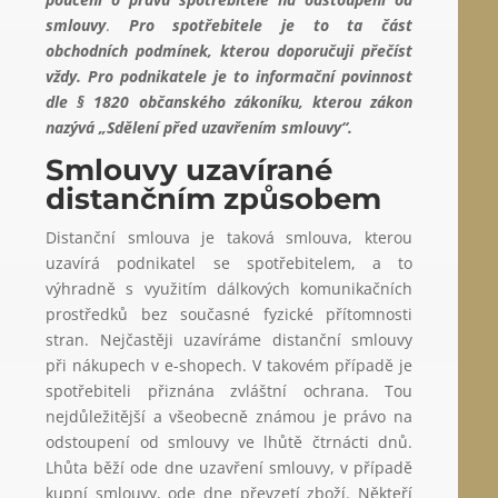
smlouvy
.
Pro spotřebitele je to ta část
obchodních podmínek, kterou doporučuji přečíst
vždy. Pro podnikatele je to informační povinnost
dle § 1820 občanského zákoníku, kterou zákon
nazývá „Sdělení před uzavřením smlouvy“.
Smlouvy uzavírané
distančním způsobem
Distanční smlouva je taková smlouva, kterou
uzavírá podnikatel se spotřebitelem, a to
výhradně s využitím dálkových komunikačních
prostředků bez současné fyzické přítomnosti
stran. Nejčastěji uzavíráme distanční smlouvy
při nákupech v e-shopech. V takovém případě je
spotřebiteli přiznána zvláštní ochrana. Tou
nejdůležitější a všeobecně známou je právo na
odstoupení od smlouvy ve lhůtě čtrnácti dnů.
Lhůta běží ode dne uzavření smlouvy, v případě
kupní smlouvy, ode dne převzetí zboží. Někteří