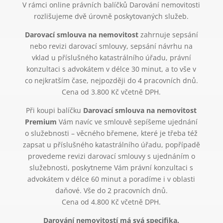
V rámci online právních balíčků Darování nemovitosti
rozlišujeme dvě úrovně poskytovaných služeb.
Darovací smlouva na nemovitost
zahrnuje sepsání
nebo revizi darovací smlouvy, sepsání návrhu na
vklad u příslušného katastrálního úřadu, právní
konzultaci s advokátem v délce 30 minut, a to vše v
co nejkratším čase, nejpozději do 4 pracovních dnů.
Cena od 3.800 Kč včetně DPH.
Při koupi balíčku
Darovací smlouva na nemovitost
Premium
Vám navíc ve smlouvě sepíšeme ujednání
o služebnosti – věcného břemene, které je třeba též
zapsat u příslušného katastrálního úřadu, popřípadě
provedeme revizi darovací smlouvy s ujednáním o
služebnosti, poskytneme Vám právní konzultaci s
advokátem v délce 60 minut a poradíme i v oblasti
daňové. Vše do 2 pracovních dnů.
Cena od 4.800 Kč včetně DPH.
Darování nemovitostí má svá specifika.