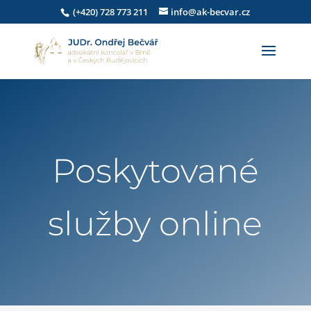
(+420) 728 773 211
info@ak-becvar.cz
Poskytované
služby online