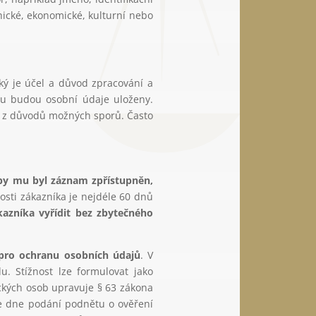
ychické, ekonomické, kulturní nebo
ký je účel a důvod zpracování a
ou budou osobní údaje uloženy.
í z důvodů možných sporů. Často
by mu byl záznam zpřístupněn,
osti zákazníka je nejdéle 60 dnů
kazníka vyřídit bez zbytečného
 pro ochranu osobních údajů
. V
u. Stížnost lze formulovat jako
ckých osob upravuje § 63 zákona
de dne podání podnětu o ověření