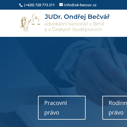
(+420) 728 773 211
info@ak-becvar.cz
Pracovní
Rodin
právo
právo