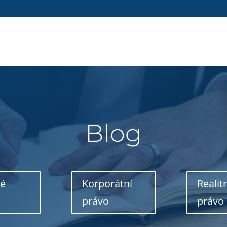
Blog
né
Korporátní
Realit
právo
právo