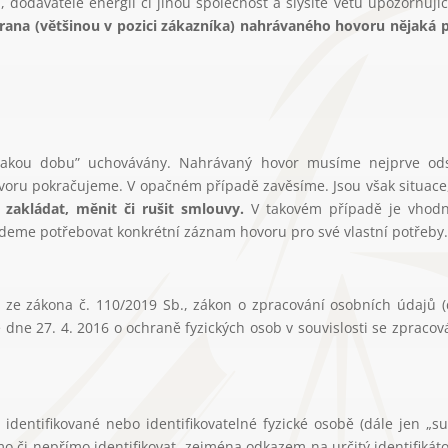
 dodavatele energií či jinou společnost a slyšíte větu upozorňující
ana (většinou v pozici zákazníka) nahrávaného hovoru nějaká 
ějakou dobu” uchovávány. Nahrávaný hovor musíme nejprve odso
ovoru pokračujeme. V opačném případě zavěsíme. Jsou však situace
u
zakládat, měnit či rušit smlouvy.
V takovém případě je vhod
eme potřebovat konkrétní záznam hovoru pro své vlastní potřeby.
í ze zákona č. 110/2019 Sb., zákon o zpracování osobních údajů (
dne 27. 4. 2016 o ochraně fyzických osob v souvislosti se zpraco
dentifikované nebo identifikovatelné fyzické osobě (dále jen „sub
mo či nepřímo identifikovat, zejména odkazem na určitý identifikáto