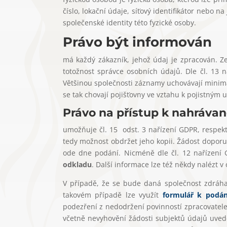
číslo, lokační údaje, síťový identifikátor nebo n
společenské identity této fyzické osoby.
Právo být informován
má každý zákazník, jehož údaj je zpracován. Ze
totožnost správce osobních údajů. Dle čl. 13
Většinou společnosti záznamy uchovávají minimá
se tak chovají pojišťovny ve vztahu k pojistným 
Právo na přístup k nahráva
umožňuje čl. 15 odst. 3 nařízení GDPR, respek
tedy možnost obdržet jeho kopii. Žádost doporuč
ode dne podání. Nicméně dle čl. 12 nařízení
odkladu
. Další informace lze též někdy nalézt
V případě, že se bude daná společnost zdráh
takovém případě lze využít
formulář k podání
podezření z nedodržení povinností zpracovatel
včetně nevyhovění žádosti subjektů údajů uve