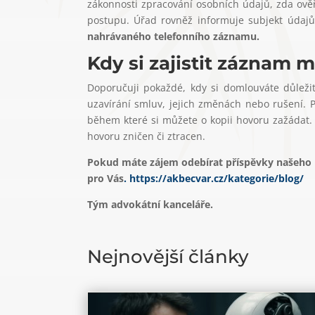
zákonnosti zpracování osobních údajů, zda ověři
postupu.
Úřad rovněž informuje subjekt údaj
nahrávaného telefonního záznamu.
Kdy si zajistit záznam
Doporučuji pokaždé, kdy si domlouváte důležité
uzavírání smluv, jejich změnách nebo rušení. 
během které si můžete o kopii hovoru zažádat. 
hovoru zničen či ztracen.
Pokud máte zájem odebírat příspěvky našeho bl
pro Vás
. https://akbecvar.cz/kategorie/blog/
Tým advokátní kanceláře.
Nejnovější články