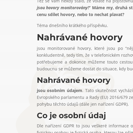
Též se Vám někdy stalo, že voláte na pojišťovnu,
jsou hovory monitorovány?
”
Máme my, druhá str
cenu sdílet hovory, nebo to nechat plavat?
Téma dnešního krátkého příspěvku.
Nahrávané hovory
jsou monitorované hovory, které jsou po “n
konkludentně, tedy tím, že v telefonickém rozh
potřebujeme a dokonce můžeme touto cesto
budoucnu se můžeme dostat do situace, kdy bud
Nahrávané hovory
jsou osobním údajem
. Tato skutečnost vycház
Evropského parlamentu a Rady (EU) 2016/679 ze 
pohybu těchto údajů (dále jen nařízení GDPR).
Co je osobní údaj
Dle nařízení GDPR to jsou veškeré informace o i
fyzickou osobou je fyzická osoba, kterou lze pří