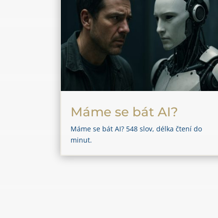
Máme se bát AI?
Máme se bát AI? 548 slov, délka čtení do
minut.