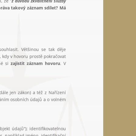
, že “
z důvodů zkvalitnění služby
práva takový záznam sdílet?
Má
uhlasit. Většinou se tak děje
, kdy v hovoru prostě pokračovat
né si
zajistit záznam hovoru
. V
dále jen zákon) a též z Nařízení
váním osobních údajů a o volném
jekt údajů“); identifikovatelnou
r, například jméno, identifikační