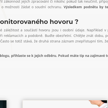
l zákonnost jejich zpracování či nikoliv; pokud tak neučinil, přip
ů o možnosti žádat o soudní ochranu.
Výsledkem podnětu by te
 monitorovaného hovoru ?
 záležitost a součástí hovoru jsou i osobní údaje. Například v p
Při reklamacích a podobně. Buďte obezřetní. Chtějte znát dobu,
Často se totiž stává, že druhá strana záznam znepřístupní tím, že
ogu, přihlaste se k jejich odběru. Pokud máte tip na zajímavé 