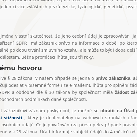
a jeden či více zvláštních prvků fyzické, fyziologické, genetické, ps
jména vlastní skutečnost, že jeho osobní údaj je zpracováván, ja
 nařízení GDPR má zákazník právo na informace o době, po kter
lně po dobu trvání smluvního vztahu, ale může to být i doba delš
událostem. Běžná promlčecí lhůta jsou tři roky.
nému hovoru
tive § 28 zákona. V našem případě se jedná o
právo zákazníka, a
uji odeslat v písemné formě (lze e-mailem), lhůta pro splnění žád
 GDPR a obdobně dle § 30 zákona by společnost měla
žádost zá
 v obchodních podmínkách dané společnosti.
at zákazníkovi záznam poskytnout, je možné se
obrátit na Úřad
 stížnosti
, který je dohledatelný na webových stránkách úřad
e osobních údajů. Co je považováno za přestupek v případě právni
dené v § 28 zákona. Úřad informuje subjekt údajů do 4 měsíců o