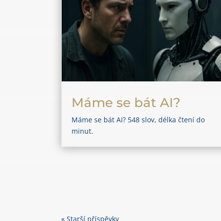
Máme se bát AI?
Máme se bát AI? 548 slov, délka čtení do
minut.
« Starší příspěvky