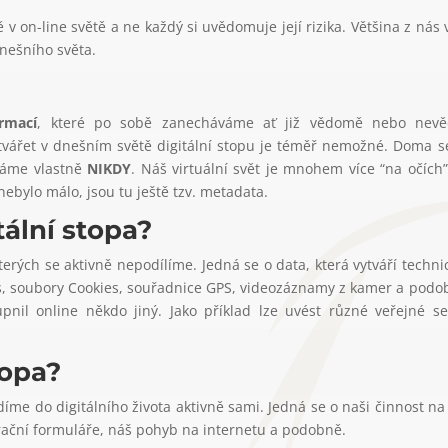
 v on-line světě a ne každý si uvědomuje její rizika. Většina z nás 
nešního světa.
rmací
, které po sobě zanecháváme ať již vědomě nebo nevě
tvářet v dnešním světě digitální stopu je téměř nemožné. Doma 
máme vlastně
NIKDY
. Náš virtuální svět je mnohem více “na očích”
ebylo málo, jsou tu ještě tzv. metadata.
tální stopa?
kterých se aktivně nepodílíme. Jedná se o data, která vytváří techn
s, soubory Cookies, souřadnice GPS, videozáznamy z kamer a podobn
stupnil online někdo jiný. Jako příklad lze uvést různé veřejn
topa?
ádíme do digitálního života aktivně sami. Jedná se o naši činnost n
strační formuláře, náš pohyb na internetu a podobně.