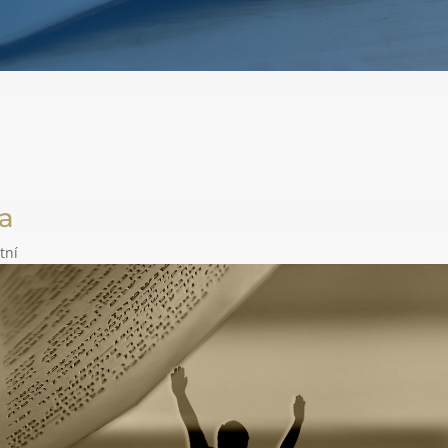
ka
tní