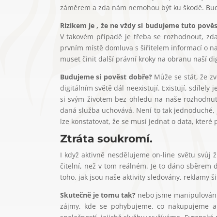
záměrem a zda nám nemohou být ku škodě. Bud
Rizikem je , že ne vždy si budujeme tuto pově
V takovém případě je třeba se rozhodnout, zd
prvním místě domluva s šiřitelem informací o n
muset činit další právní kroky na obranu naší dig
Budujeme si pověst dobře?
Může se stát, že z
digitálním světě dál neexistují. Existují, sdílely
si svým životem bez ohledu na naše rozhodnutí
daná služba uchovává. Není to tak jednoduché, 
lze konstatovat, že se musí jednat o data, kter
Ztráta soukromí.
I když aktivně nesdělujeme on-line světu svůj 
čitelní, než v tom reálném. Je to dáno sběrem d
toho, jak jsou naše aktivity sledovány, reklamy š
Skutečně je tomu tak?
nebo jsme manipulováni a
zájmy, kde se pohybujeme, co nakupujeme a s