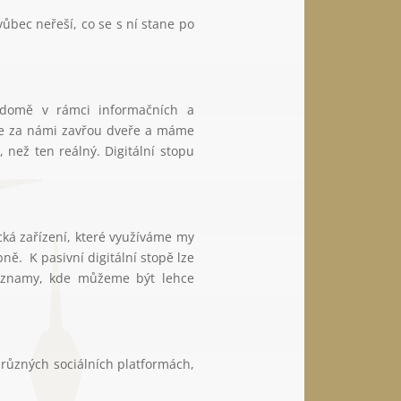
vůbec neřeší, co se s ní stane po
domě v rámci informačních a
se za námi zavřou dveře a máme
, než ten reálný. Digitální stopu
ická zařízení, které využíváme my
ě. K pasivní digitální stopě lze
é seznamy, kde můžeme být lehce
a různých sociálních platformách,