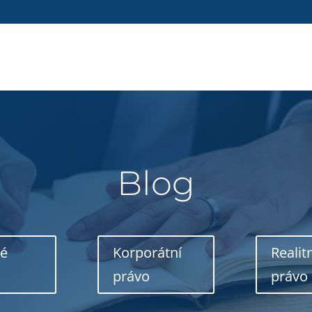
Blog
né
Korporátní
Realit
právo
právo