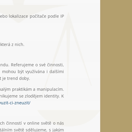
ebo lokalizace počítače podle IP
která z nich.
randu. Referujeme o své činnosti,
a mohou být využívána i dalšími
t je trend doby.
nekalým praktikám a manipulacím.
unikujeme se zlodějem identity. K
yuzit-ci-zneuzit/
ích činností v online světě o nás
itálním světě sdělujeme, s jakým