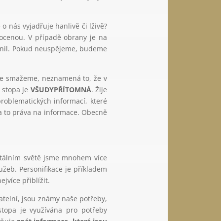
 nás vyjadřuje hanlivě či lživě?
ocenou. V případě obrany je na
tranil. Pokud neuspějeme, budeme
 je smažeme, neznamená to, že v
í stopa je
VŠUDYPŘÍTOMNÁ
. Žije
roblematických informací, které
 a to práva na informace. Obecně
.
gitálním světě jsme mnohem více
užeb. Personifikace je příkladem
jvíce přiblížit.
atelní, jsou známy naše potřeby,
topa je využívána pro potřeby