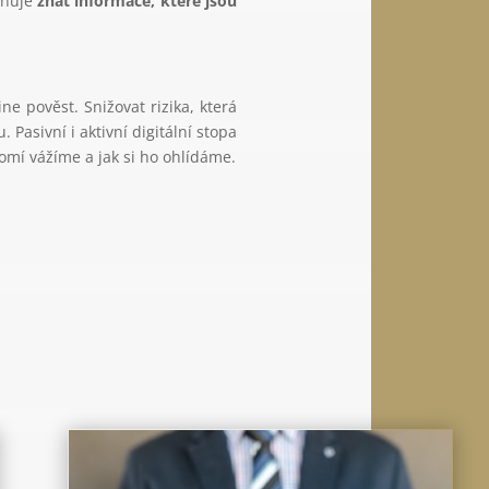
žňuje
znát informace, které jsou
e pověst. Snižovat rizika, která
 Pasivní i aktivní digitální stopa
omí vážíme a jak si ho ohlídáme.