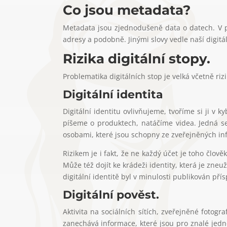
Co jsou metadata?
Metadata jsou zjednodušeně data o datech. V př
adresy a podobně. Jinými slovy vedle naší digitál
Rizika digitální stopy.
Problematika digitálních stop je velká včetně riz
Digitální identita
Digitální identitu ovlivňujeme, tvoříme si ji v
píšeme o produktech, natáčíme videa. Jedná s
osobami, které jsou schopny ze zveřejněných info
Rizikem je i fakt, že ne každý účet je toho člo
Může též dojít ke krádeži identity, která je zne
digitální identitě byl v minulosti publikován pří
Digitální pověst.
Aktivita na sociálních sítích, zveřejněné fotogr
zanechává informace, které jsou pro znalé jedn