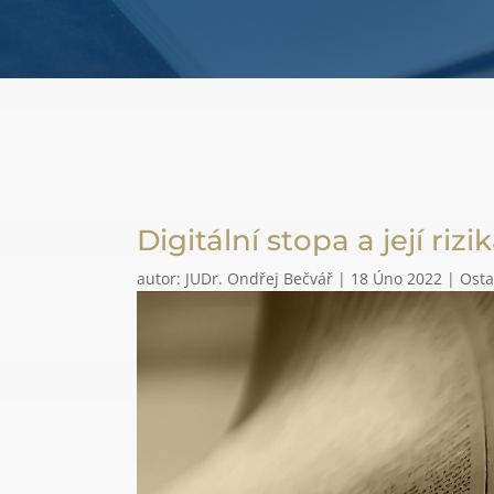
Digitální stopa a její rizi
autor:
JUDr. Ondřej Bečvář
|
18 Úno 2022
|
Osta