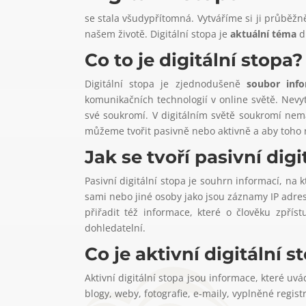
se stala všudypřítomná. Vytváříme si ji průběžně
našem životě. Digitální stopa je
aktuální téma
d
Co to je digitální stopa?
Digitální stopa je zjednodušeně
soubor info
komunikačních technologií v online světě.
Nevy
své soukromí. V digitálním světě soukromí ne
můžeme tvořit pasivně nebo aktivně a aby toho n
Jak se tvoří pasivní digi
Pasivní digitální stopa je souhrn informací, na 
sami nebo jiné osoby jako jsou záznamy IP adre
přiřadit též informace, které o člověku zpří
dohledatelní.
Co je aktivní digitální s
Aktivní digitální stopa jsou informace, které uv
blogy, weby, fotografie, e-maily, vyplněné regi