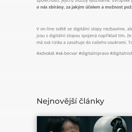
společností, jejichž služby využíváme. Evropské
o nás sbírány, za jakým účelem a možnost poža
V on-line světě se digitální stopy nezbavíme, a
jsou s digitální stopou spojená například tím, že
má svá rizika a zasahuje do našeho soukromí. To
#advokát #ak-becvar #digitalnipravo #digitalnis
Nejnovější články