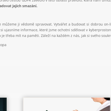
 právo cestou GDPR zavedlo v této oblasti pravidlo, která nám umo
dovat jejich smazání.
le můžeme ji vědomě spravovat. Vytvářet a budovat si dobrou on-lin
 si ujasníme informace, které jsme ochotni sdělovat v kyberprostoru.
 je třeba mít na paměti. Záleží na každém z nás, jak si svého soukr
topa