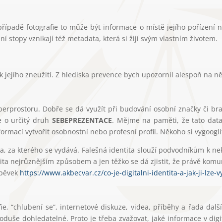
ípadě fotografie to může být informace o místě jejího pořízení n
ní stopy vznikají též metadata, která si žijí svým vlastním životem.
ik jejího zneužití. Z hlediska prevence bych upozornil alespoň na ně
 kyberprostoru. Dobře se dá využít při budování osobní značky či b
e o určitý druh
SEBEPREZENTACE
. Mějme na paměti, že tato dat
rmací vytvořit osobnostní nebo profesní profil. Někoho si vygoogli
věka, za kterého se vydává. Falešná identita slouží podvodníkům k 
užita nejrůznějším způsobem a jen těžko se dá zjistit, že právě kom
spěvek
https://www.akbecvar.cz/co-je-digitalni-identita-a-jak-ji-lze-v
afie, “chlubení se”, internetové diskuze, videa, příběhy a řada dalš
oduše dohledatelné. Proto je třeba zvažovat, jaké informace v dig