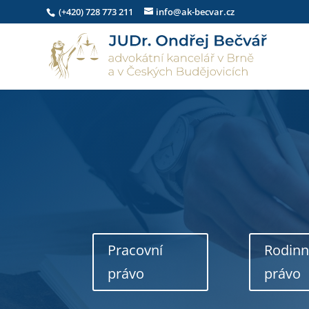
(+420) 728 773 211
info@ak-becvar.cz
Pracovní
Rodin
právo
právo