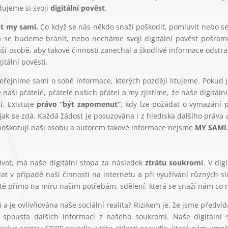
ujeme si svoji
digitální pověst
.
st my sami.
Co když se nás někdo snaží poškodit, pomluvit nebo se o
a se budeme bránit, nebo necháme svoji digitální pověst pošram
aší osobě, aby takové činnosti zanechal a škodlivé informace ods
itální pověsti.
veřejníme sami o sobě informace, kterých později litujeme. Pokud
 je naši přátelé, přátelé našich přátel a my zjistíme, že naše digitáln
. Existuje
právo “být zapomenut”
, kdy lze požádat o vymazání p
jak se zdá. Každá žádost je posuzována i z hlediska dalšího práva
é poškozují naši osobu a autorem takové informace nejsme
MY SAMI
život, má naše digitální stopa za následek
ztrátu soukromí
. V di
at v případě naší činnosti na internetu a při využívání různých sl
ité přímo na míru našim potřebám, sdělení, která se snaží nám co ne
 je ovlivňována naše sociální realita? Rizikem je, že jsme předvíd
pousta dalších informací z našeho soukromí. Naše digitální s